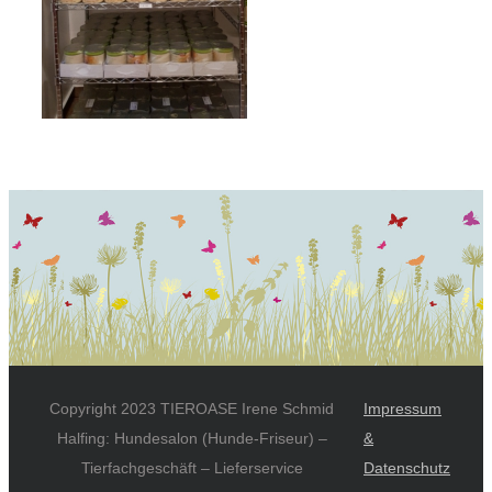
Copyright 2023 TIEROASE Irene Schmid
Impressum
Halfing: Hundesalon (Hunde-Friseur) –
&
Tierfachgeschäft – Lieferservice
Datenschutz