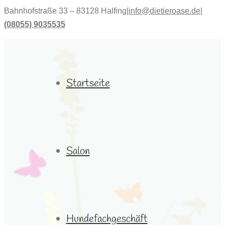
Bahnhofstraße 33 – 83128 Halfing
|
info@dietieroase.de
|
(08055) 9035535
Startseite
Salon
Hundefachgeschäft