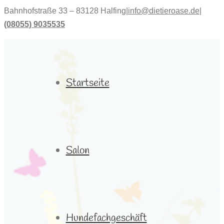
Bahnhofstraße 33 – 83128 Halfing
|
info@dietieroase.de
|
(08055) 9035535
Startseite
Salon
Hundefachgeschäft