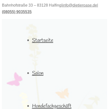
Bahnhofstraße 33 – 83128 Halfing
|
info@dietieroase.de
|
(08055) 9035535
Startseite
Salon
Hundefachgeschäft