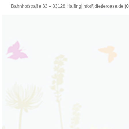
Bahnhofstraße 33 – 83128 Halfing
|
info@dietieroase.de
|
(