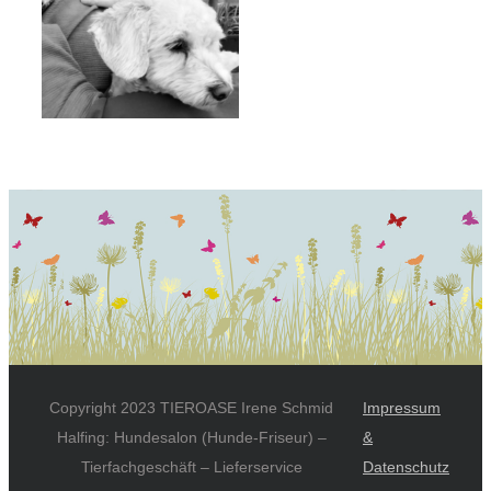
Copyright 2023 TIEROASE Irene Schmid
Impressum
Halfing: Hundesalon (Hunde-Friseur) –
&
Tierfachgeschäft – Lieferservice
Datenschutz