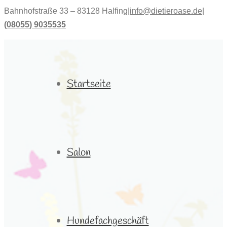
Bahnhofstraße 33 – 83128 Halfing
|
info@dietieroase.de
|
(08055) 9035535
Startseite
Salon
Hundefachgeschäft