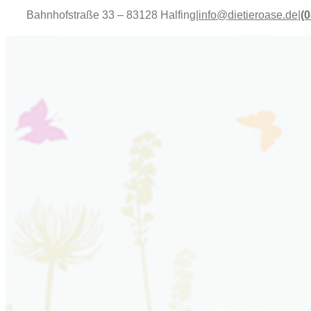
Bahnhofstraße 33 – 83128 Halfing
|
info@dietieroase.de
|
(