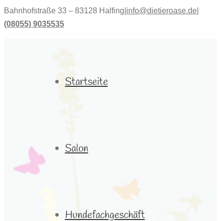
Bahnhofstraße 33 – 83128 Halfing
|
info@dietieroase.de
|
(08055) 9035535
Startseite
Salon
Hundefachgeschäft